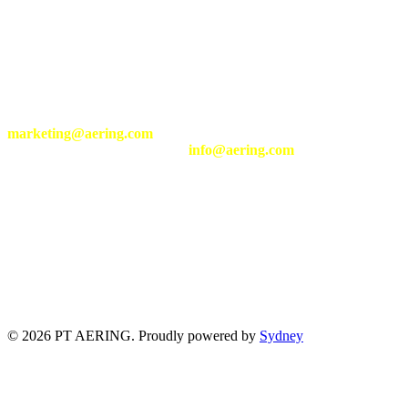
We are located at following address:
Komplek Taman Holis Indah G4-42, Cigondewah Rahayu,
Bandung Kulon, Bandung, Indonesia 40215
+62-22-2058-1195
Send your inquiry of our services and products to
marketing@aering.com
Send your general inquiry to
info@aering.com
© 2026 PT AERING. Proudly powered by
Sydney